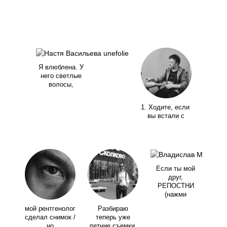
Я влюблена. У
него светлые
волосы,
1. Ходите, если
вы встали с
Если ты мой
друг,
РЕПОСТНИ
(нажми
мой рентгенолог
Разбираю
сделал снимок /
теперь уже
но
летние съемки,