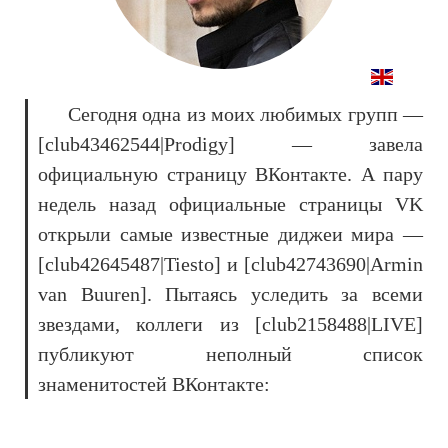
Сегодня одна из моих любимых групп —
[club43462544|Prodigy] — завела
официальную страницу ВКонтакте. А пару
недель назад официальные страницы VK
открыли самые известные диджеи мира —
[club42645487|Tiesto] и [club42743690|Armin
van Buuren]. Пытаясь уследить за всеми
звездами, коллеги из [club2158488|LIVE]
публикуют неполный список
знаменитостей ВКонтакте: