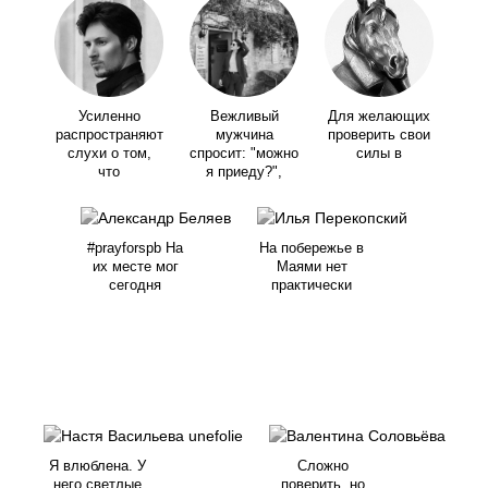
Усиленно
Вежливый
Для желающих
распространяют
мужчина
проверить свои
слухи о том,
спросит: "можно
силы в
что
я приеду?",
#prayforspb На
На побережье в
их месте мог
Маями нет
сегодня
практически
Я влюблена. У
Сложно
него светлые
поверить, но