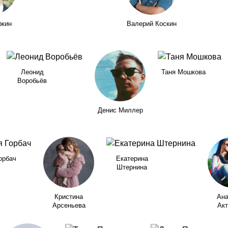
ркин
Валерий Коскин
Леонид
Таня Мошкова
Воробьёв
Денис Миллер
орбач
Екатерина
Штернина
Кристина
Ана
Арсеньева
Акт