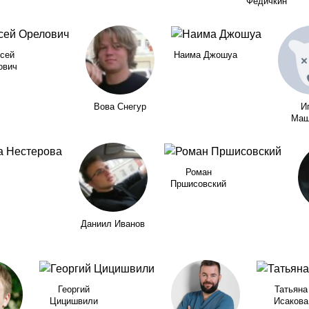
Федичкин
сей
Наима Джошуа
ович
Вова Снегур
И
Маш
Роман
Пршисовский
Даниил Иванов
Георгий
Татьяна
Цицишвили
Исакова