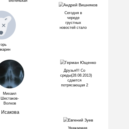
Беленькая
Сегодня в
череде
грустных
новостей стало
горь
карин
Друзья!!! Со
среды(28.08.2013)
сдается
потрясающая 2
Михаил
Шестаков-
Волков
Уважаемая