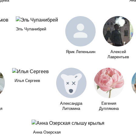
едева
Яна
Эль Чупанибрей
Ярик Лепенькин
Алексей
Лаврентьев
Илья Сергеев
Александра
Евгения
ая
Литомина
Дуплякина
Анна Озерская