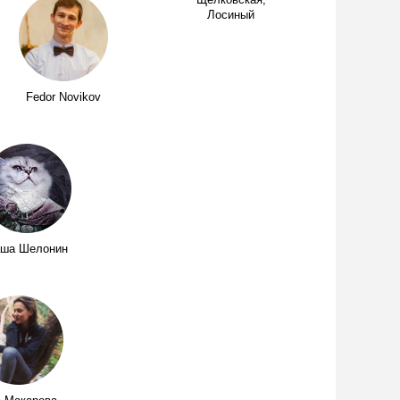
Щелковская,
Лосиный
Fedor Novikov
ша Шелонин