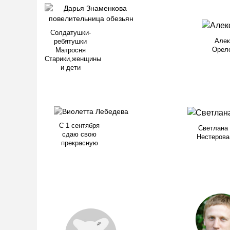
Солдатушки-
Алек
ребятушки
Орел
Матросня
Старики,женщины
и дети
С 1 сентября
Светлана
сдаю свою
Нестерова
прекрасную