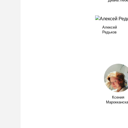
Диана Леб
Алексей
Редьков
Ксения
Марокканск