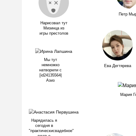
Петр Мы
Нарисовал тут
Мизинца из
игры престолов
Мы тут
немножко
Ева Дегтярева
натворили с
[id24135564|
Азиз
Мария Г
Нарядилась я
сегодня в
"практическисвадебное"