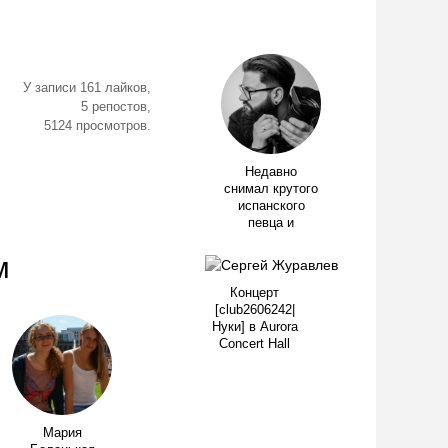
У записи 161 лайков,
5 репостов,
5124 просмотров.
Недавно
снимал крутого
испанского
певца и
м
Концерт
[club2606242|
Нуки] в Aurora
Concert Hall
Мария