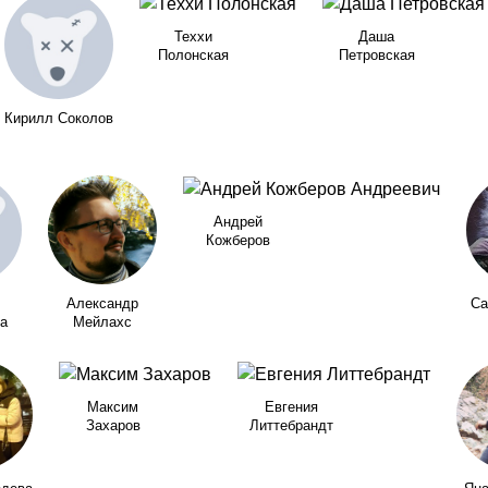
Теххи
Даша
Полонская
Петровская
Кирилл Соколов
Андрей
Кожберов
Александр
Са
а
Мейлахс
Максим
Евгения
Захаров
Литтебрандт