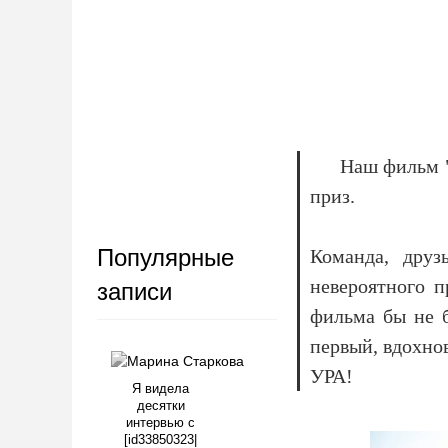
Наш фильм "
приз.
Популярные
Команда, друз
невероятного п
записи
фильма бы не б
первый, вдохно
УРА!
Я видела
десятки
интервью с
[id33850323|