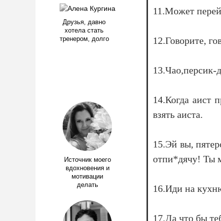
11.Может перейд
Друзья, давно
хотела стать
12.Говорите, гов
тренером, долго
13.Чао,персик-
14.Когда аист 
взять аиста.
15.Эй вы, пятер
отпи*дячу! Ты 
Источник моего
вдохновения и
мотивации
делать
16.Иди на кухн
17.Да что бы т