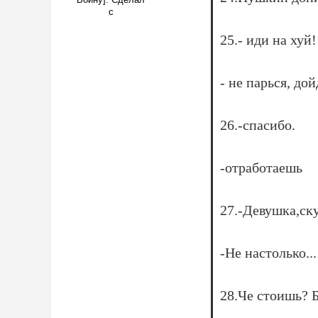
Войну]. Сделал
с
25.- иди на хуй!
- не парься, до
26.-спасибо.
-отработаешь
27.-Девушка,ск
-Не настолько...
28.Че стоишь? Б