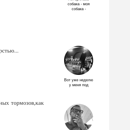
собака - моя
собака -
рстью...
Вот уже неделю
у меня под
ных тормозов,как