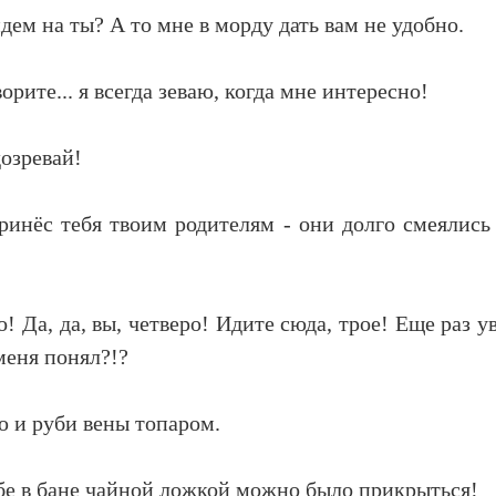
ем на ты? А то мне в морду дать вам не удобно.
орите... я всегда зеваю, когда мне интересно!
дозревай!
принёс тебя твоим родителям - они долго смеялись
о! Да, да, вы, четверо! Идите сюда, трое! Еще раз 
меня понял?!?
ю и руби вены топаром.
ебе в бане чайной ложкой можно было прикрыться!