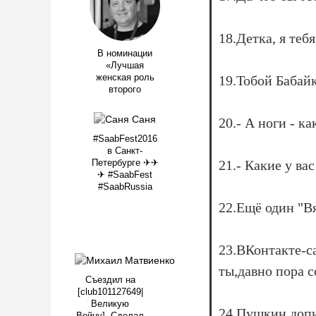
18.Детка, я тебя
В номинации
«Лучшая
женская роль
19.Тобой Бабайк
второго
20.- А ноги - к
#SaabFest2016
в Санкт-
21.- Какие у в
Петербурге ✈✈
✈ #SaabFest
#SaabRussia
22.Ещё один "Вяк
23.ВКонтакте-с
ты,давно пора с
Съездил на
[club101127649|
Великую
24.Пушкин допи