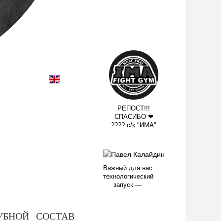
РЕПОСТ!!!
СПАСИБО ❤
???? с/к "ИМА"
Важный для нас
технологический
запуск —
УБНОЙ СОСТАВ