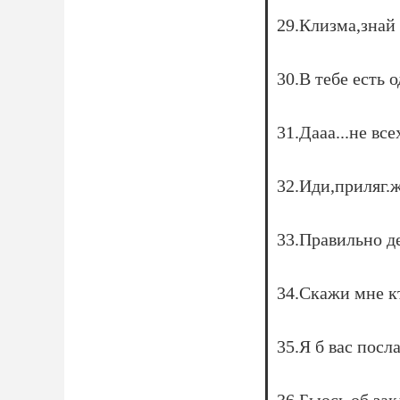
29.Клизма,знай 
30.В тебе есть 
31.Дааа...не вс
32.Иди,приляг.ж
33.Правильно д
34.Скажи мне кт
35.Я б вас посла