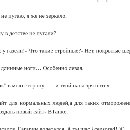
 не пугаю, я же не зеркало.
у в детстве не пугали?
ак у газели!- Что такие стройные?- Нет, покрытые ше
ас длинные ноги… Особенно левая.
" в мою сторону........и твой папа зря потел....
айт для нормальных людей,а для таких отморожен
оздать новый сайт- ВТанке.
сался, Гагарин долетался, А ты щас {censored}!©