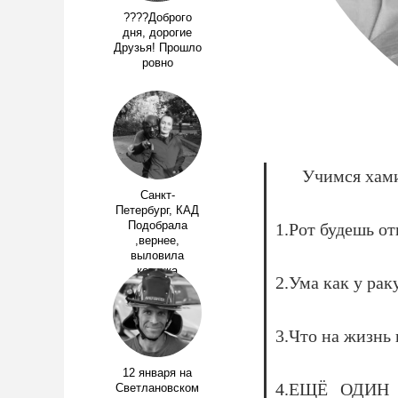
????Доброго
дня, дорогие
Друзья! Прошло
ровно
Учимся хами
Санкт-
Петербург, КАД
Подобрала
1.Рот будешь от
,вернее,
выловила
котенка
2.Ума как у рак
3.Что на жизнь 
12 января на
4.ЕЩЁ ОДИН
Светлановском