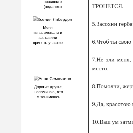
проспекте
ТРОНЕТСЯ.
(недалеко
5.Засохни герб
Меня
изнасиловали и
заставили
6.Чтоб ты свою 
принять участие
7.Не зли меня,
место.
8.Помолчи, жер
Дорогие друзья,
напоминаю, что
я занимаюсь
9.Да, красотою 
10.Ваш ум затм