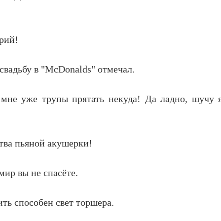
арий!
свадьбу в "McDonalds" отмечал.
 мне уже трупы прятать некуда! Да ладно, шучу я
тва пьяной акушерки!
мир вы не спасёте.
ить способен свет торшера.